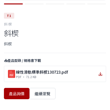
T1
斜楔
斜楔
斜楔
📥
產品型錄 / 規格書下載
線性滑軌標準斜楔130723.pdf
PDF
PDF
· 71.2 KB
產品詢價
繼續瀏覽