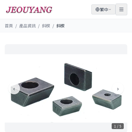
繁中
首頁
/
產品資訊
/
斜楔
/
斜楔
‹
›
1
/
5