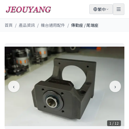
繁中
首頁
/
產品資訊
/
機台通用配件
/
傳動座 / 尾端座
‹
›
1
/
12