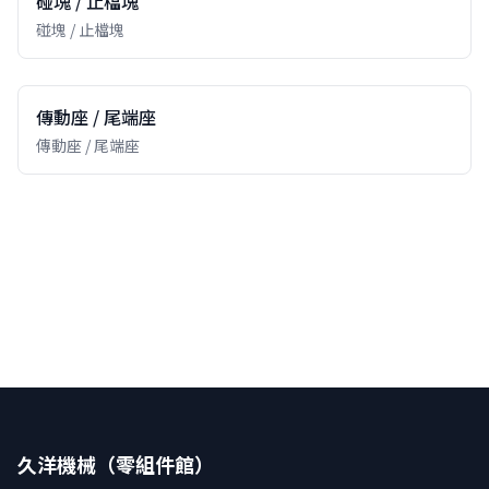
碰塊 / 止檔塊
碰塊 / 止檔塊
傳動座 / 尾端座
傳動座 / 尾端座
久洋機械（零組件館）